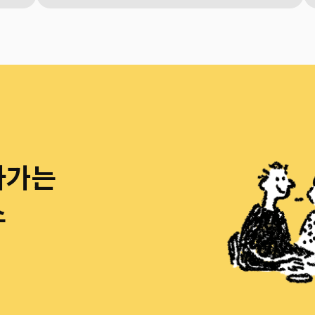
아가는
스