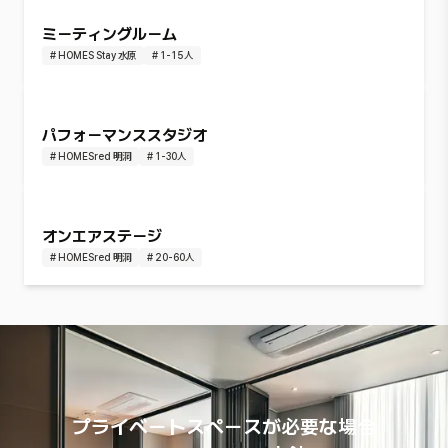
ミーティングルーム
#
HOMES Stay 水原
#
1-15人
パフォーマンススタジオ
#
HOMESred 明洞
#
1-30人
オンエアステージ
#
HOMESred 明洞
#
20-60人
プライベートスペースが必要な場合