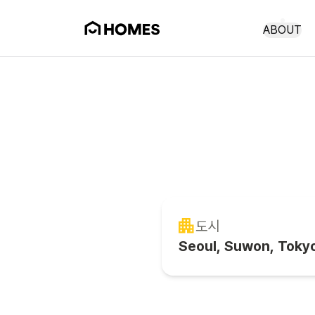
ABOUT
낯
도시
Seoul, Suwon, Toky